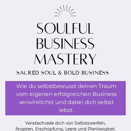
SOULFUL
BUSINESS
MASTERY
SACRED SOUL & BOLD BUSINESS
Wie du selbstbewusst deinen Traum
vom eigenen erfolgreichen Business
verwirklichst und dabei dich selbst
lebst.
Verabschiede dich von Selbstzweifeln,
Ängsten, Erschöpfung, Leere und Planlosigkeit.